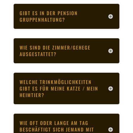
GIBT ES IN DER PENSION
GRUPPENHALTUNG?
WIE SIND DIE ZIMMER/GEHEGE
AUSGESTATTET?
WELCHE TRINKMÖGLICHKEITEN
GIBT ES FÜR MEINE KATZE / MEIN
HEIMTIER?
WIE OFT ODER LANGE AM TAG
BESCHÄFTIGT SICH JEMAND MIT